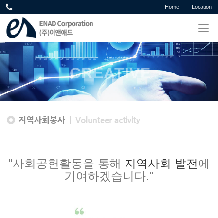
Home
Location
CREATIVE
CREATIVE
지역사회봉사
Volunteer activity
"사회공헌활동을 통해
지역사회 발전
에
기여하겠습니다."