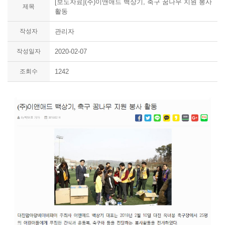
[보도자료](주)이앤애드 백상기, 축구 꿈나무 지원 봉사
제목
활동
작성자
관리자
작성일자
2020-02-07
조회수
1242