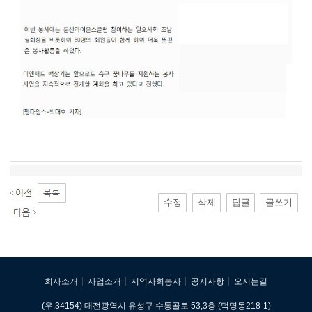
수정
삭제
답글
글쓰기
회사소개
사업소개
지역사회봉사
공지사항
오시는길
(우.34154) 대전광역시 유성구 수통골로 53,3층 (덕명동218-1)