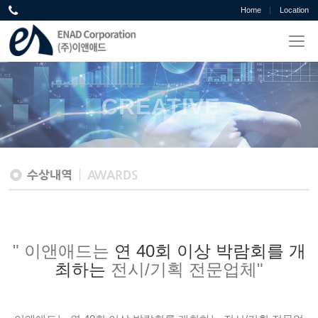
Home
Location
CREATIVE
수상내역
AWARDS
" 이앤애드는
연 40회 이상 박람회를 개
최하는
전시/기획 전문업체"