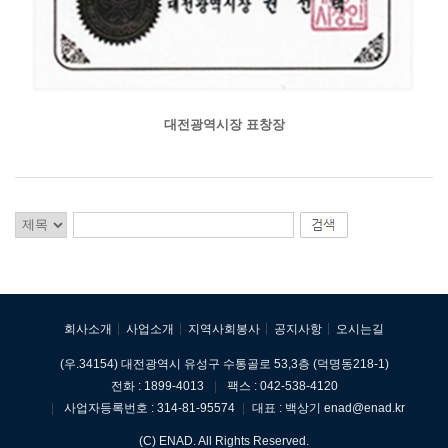
대전광역시장 표창장
회사소개
사업소개
지역사회봉사
공지사항
오시는길
(우.34154) 대전광역시 유성구 수통골로 53,3층 (덕명동218-1)
전화 : 1899-4013
|
팩스 : 042-538-4120
|
사업자등록번호 : 314-81-95574
|
대표 : 백상기
enad@enad.kr
(C) ENAD. All Rights Reserved.