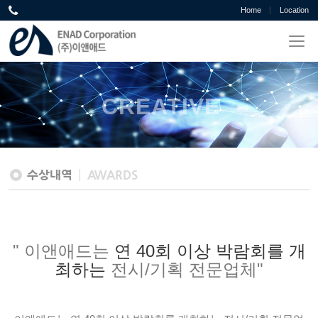
Home
Location
CREATIVE
수상내역
AWARDS
" 이앤애드는
연 40회 이상 박람회를 개
최하는
전시/기획 전문업체"